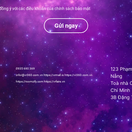
 đồng ý với các điều khoản của chính sách bảo mật
Gửi ngay
123 Phạm
0935 690 369
Nẵng
infor@vr360.com.vn
https://vrmall.io
https://vr360.com.vn
https://roomzify.com
https://vrfairs.vn
Toà nhà C
Chí Minh
3B Đặng 