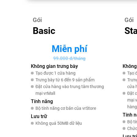
Gói
Gói
Basic
St
Miễn phí
99.000
đ/tháng
Không gian trưng bày
Không 
Tạo được 1 cửa hàng
Tạo 
Trưng bày từ 6 đến 9 sản phẩm
Trưn
Đặt cửa hàng vào trung tâm thương
cửa 
mại vrMall
Đặt 
mại v
Tính năng
hàng
Bộ tính năng cơ bản của vrStore
Tính 
Lưu trữ
Bộ tí
Không quá 50MB dữ liệu
Chức
Lưu tr