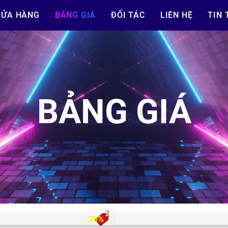
CỬA HÀNG
BẢNG GIÁ
ĐỐI TÁC
LIÊN HỆ
TIN 
BẢNG GIÁ
-20%