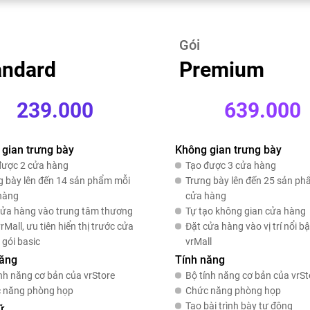
Gói
andard
Premium
239.000
639.000
gian trưng bày
Không gian trưng bày
được 2 cửa hàng
Tạo được 3 cửa hàng
g bày lên đến 14 sản phẩm mỗi
Trưng bày lên đến 25 sản ph
hàng
cửa hàng
cửa hàng vào trung tâm thương
Tự tạo không gian cửa hàng
rMall, ưu tiên hiển thị trước cửa
Đặt cửa hàng vào vị trí nổi bậ
 gói basic
vrMall
năng
Tính năng
nh năng cơ bản của vrStore
Bộ tính năng cơ bản của vrSt
 năng phòng họp
Chức năng phòng họp
Tạo bài trình bày tự động
ữ