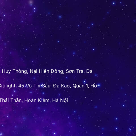
 Huy Thông, Nại Hiên Đông, Sơn Trà, Đà
itilight, 45 Võ Thị Sáu, Đa Kao, Quận 1, Hồ
Thái Thân, Hoàn Kiếm, Hà Nội