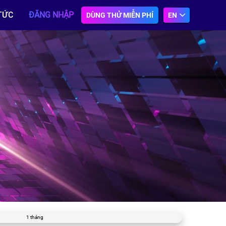
TỨC
ĐĂNG NHẬP
DÙNG THỬ MIỄN PHÍ
EN
1 tháng