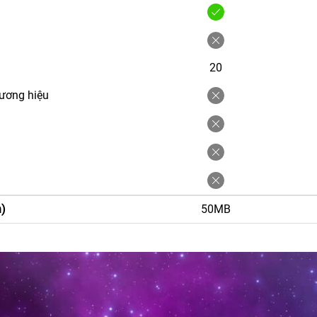
20
hương hiệu
h)
50MB