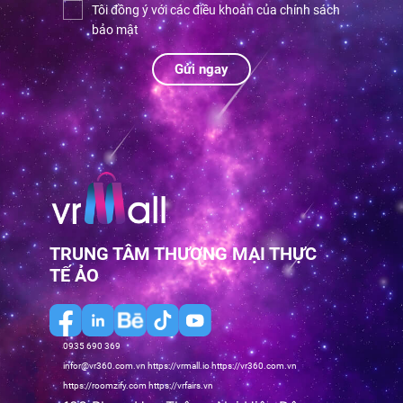
Tôi đồng ý với các điều khoản của chính sách
bảo mật
Gửi ngay
TRUNG TÂM THƯƠNG MẠI THỰC
TẾ ẢO
0935 690 369
infor@vr360.com.vn
https://vrmall.io
https://vr360.com.vn
https://roomzify.com
https://vrfairs.vn