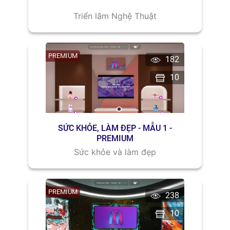
Triển lãm Nghệ Thuật
PREMIUM
182
10
SỨC KHỎE, LÀM ĐẸP - MẪU 1 -
PREMIUM
Sức khỏe và làm đẹp
PREMIUM
238
10