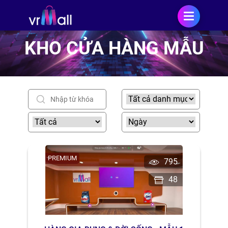
KHO CỬA HÀNG MẪU
PREMIUM
795
48