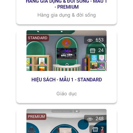
HÀNG GIA DỤNG & ĐỜI SỐNG - MẪU 1
- PREMIUM
Hàng gia dụng & đời sống
STANDARD
653
24
HIỆU SÁCH - MẪU 1 - STANDARD
Giáo dục
PREMIUM
248
7