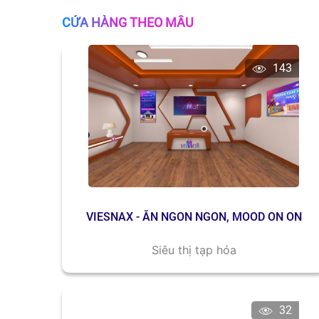
CỬA HÀNG THEO MẪU
143
VIESNAX - ĂN NGON NGON, MOOD ON ON
Siêu thị tạp hóa
32